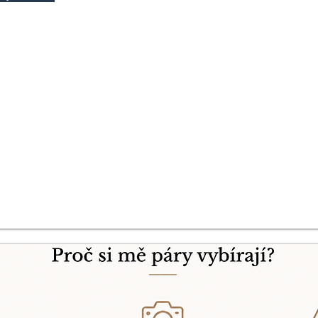
OČINY