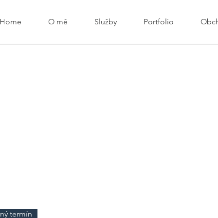
Home
O mě
Služby
Portfolio
Obch
 příběhy.
 zůstaly
e prožili.
okamžiky,
estihnete
olný termín