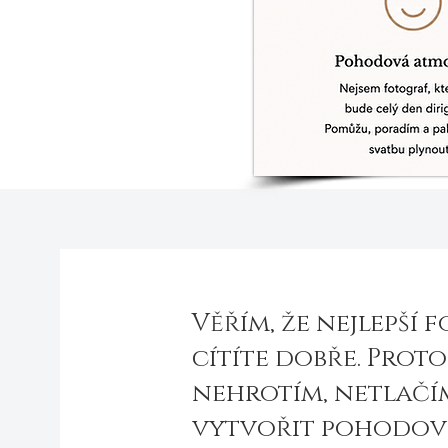
Věřím, že nejlepší f
cítíte dobře. Prot
nehrotím, netlačím
vytvořit pohodovou