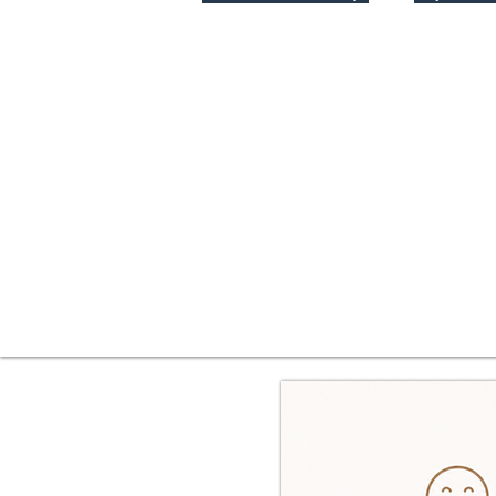
Jakub VytiskA
VÁŠ FOTOGRAF Z VYS