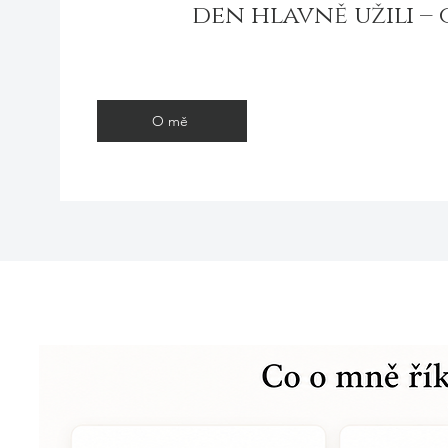
den hlavně užili – 
O mě