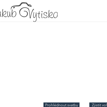
Vaše svatba.Vaše
Vaše vzpomínky.
Já se postarám o to, aby
přesně takové, jaké jste j
Zachytím emoce, lidi i 
které možná sami ani n
vnímat
.
Prohlédnout svatby
Zjistit v